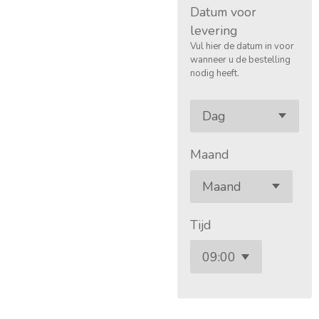
Datum voor
levering
Vul hier de datum in voor
wanneer u de bestelling
nodig heeft.
Maand
Tijd