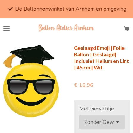
Ga
De Ballonnenwinkel van Arnhem en omgeving
direct
naar
de
hoofdinhoud
Geslaagd Emoji | Folie
Ballon | Geslaagd|
Inclusief Helium en Lint
| 45 cm | Wit
€ 16,96
Met Gewichtje