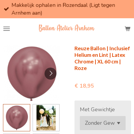
Makkelijk ophalen in Rozendaal (Ligt tegen
Ga
Arnhem aan)
direct
naar
de
hoofdinhoud
Reuze Ballon | Inclusief
Helium en Lint | Latex
Chrome | XL 60 cm |
Roze
€ 18,95
Met Gewichtje